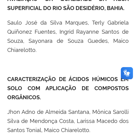
SUPERFICIAL DO RIO SÃO DESIDÉRIO, BAHIA.
Saulo José da Silva Marques, Terly Gabriela
Quiñonez Fuentes, Ingrid Rayanne Santos de
Souza, Sayonara de Souza Guedes, Maico
Chiarelotto.
CARACTERIZA
ÇÃ
O DE
Á
CIDOS H
ÚMICOS EM
SOLO COM APLICAÇÃ
O DE COMPOSTOS
ORG
Â
NICOS.
Jhon Adno de Almeida Santana, Mônica Sarolli
Silva de Mendonça Costa, Larissa Macedo dos
Santos Tonial, Maico Chiarelotto.