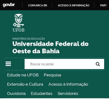
COMUNICA BR
ACESSO À INFORMAÇÃO
PARTI
IR
PARA
O
CONTEÚDO
MINISTÉRIO DA EDUCAÇÃO
Universidade Federal do
Oeste da Bahia
Buscar no portal
Buscar no portal
Estude na UFOB
Pesquisa
Extensão e Cultura
Acesso à Informação
Ouvidoria
Estudantes
Servidores