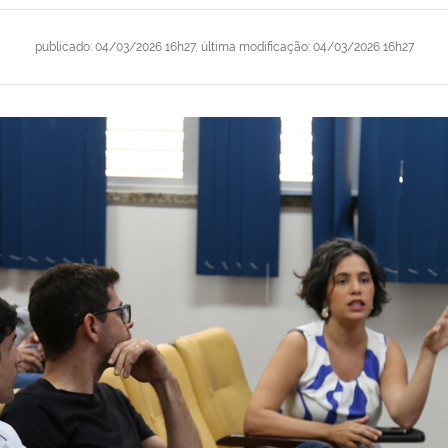
publicado
:
04/03/2026 16h27
,
última modificação
:
04/03/2026 16h27