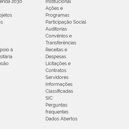
genda 2030
Institucional
Ações e
ojetos
Programas
os
Participação Social
Auditorias
Convênios e
Transferências
poio à
Receitas e
itária
Despesas
nsão
Licitações e
Contratos
Servidores
Informações
Classificadas
SIC
Perguntas
frequentes
Dados Abertos