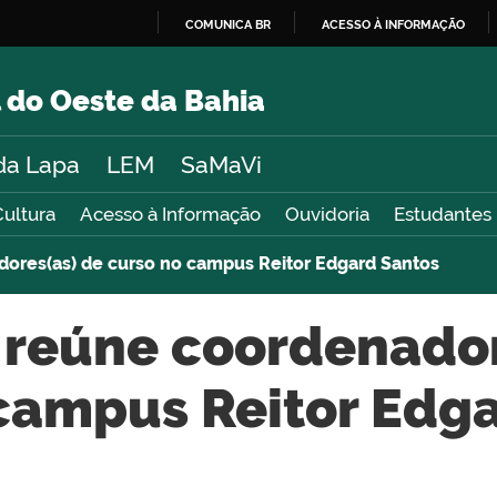
COMUNICA BR
ACESSO À INFORMAÇÃO
IR
PARA
 do Oeste da Bahia
O
CONTEÚDO
da Lapa
LEM
SaMaVi
Cultura
Acesso à Informação
Ouvidoria
Estudantes
ores(as) de curso no campus Reitor Edgard Santos
 reúne coordenador
campus Reitor Edg