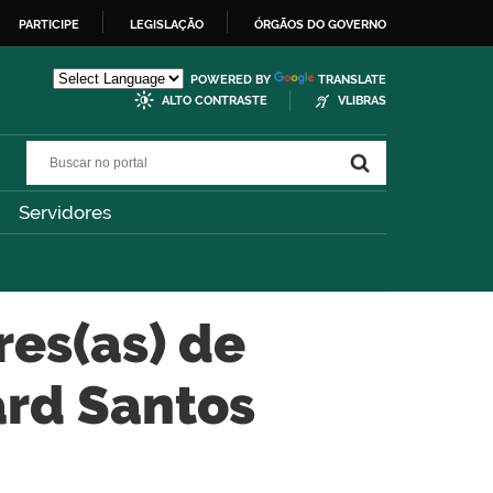
PARTICIPE
LEGISLAÇÃO
ÓRGÃOS DO GOVERNO
POWERED BY
TRANSLATE
ALTO CONTRASTE
VLIBRAS
Buscar no portal
Buscar no portal
Servidores
es(as) de
ard Santos