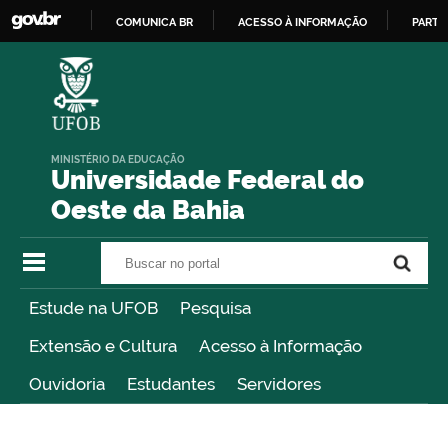
COMUNICA BR
ACESSO À INFORMAÇÃO
PARTI
IR
PARA
O
CONTEÚDO
MINISTÉRIO DA EDUCAÇÃO
Universidade Federal do
Oeste da Bahia
Buscar no portal
Buscar no portal
Estude na UFOB
Pesquisa
Extensão e Cultura
Acesso à Informação
Ouvidoria
Estudantes
Servidores