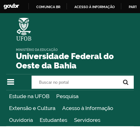
COMUNICA BR
ACESSO À INFORMAÇÃO
PARTI
IR
PARA
O
CONTEÚDO
MINISTÉRIO DA EDUCAÇÃO
Universidade Federal do
Oeste da Bahia
Buscar no portal
Buscar no portal
Estude na UFOB
Pesquisa
Extensão e Cultura
Acesso à Informação
Ouvidoria
Estudantes
Servidores