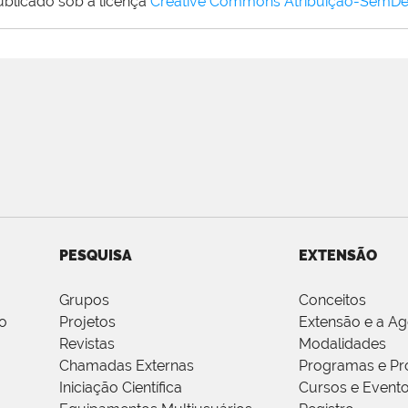
ublicado sob a licença
Creative Commons Atribuição-SemDe
PESQUISA
EXTENSÃO
Grupos
Conceitos
o
Projetos
Extensão e a A
Revistas
Modalidades
Chamadas Externas
Programas e Pr
Iniciação Científica
Cursos e Event