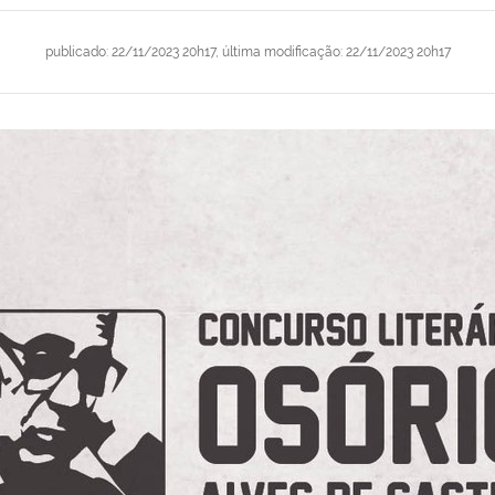
publicado
:
22/11/2023 20h17
,
última modificação
:
22/11/2023 20h17