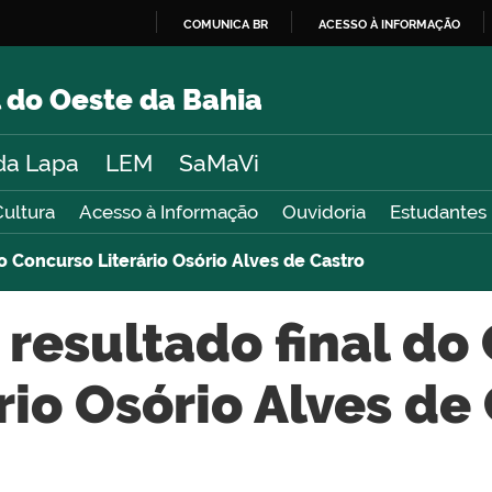
COMUNICA BR
ACESSO À INFORMAÇÃO
IR
PARA
 do Oeste da Bahia
O
CONTEÚDO
da Lapa
LEM
SaMaVi
Cultura
Acesso à Informação
Ouvidoria
Estudantes
do Concurso Literário Osório Alves de Castro
 resultado final d
rio Osório Alves de