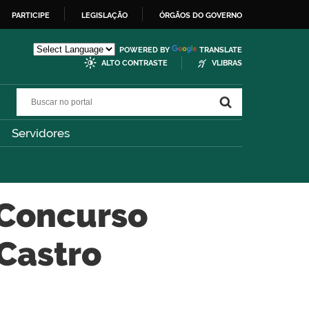
PARTICIPE
LEGISLAÇÃO
ÓRGÃOS DO GOVERNO
POWERED BY
TRANSLATE
ALTO CONTRASTE
VLIBRAS
Buscar no portal
Buscar no portal
Servidores
o Concurso
 Castro