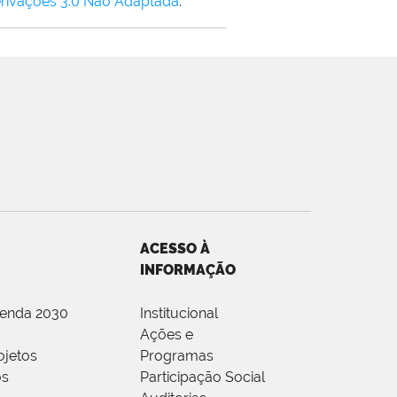
rivações 3.0 Não Adaptada
.
ACESSO À
INFORMAÇÃO
genda 2030
Institucional
Ações e
ojetos
Programas
os
Participação Social