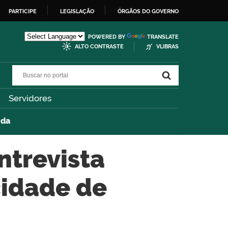
PARTICIPE
LEGISLAÇÃO
ÓRGÃOS DO GOVERNO
POWERED BY
TRANSLATE
ALTO CONTRASTE
VLIBRAS
Buscar no portal
Buscar no portal
Servidores
nda
ntrevista
cidade de