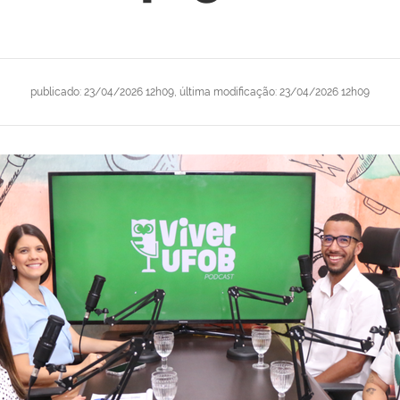
publicado
:
23/04/2026 12h09
,
última modificação
:
23/04/2026 12h09