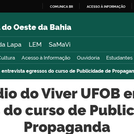
COMUNICA BR
ACESSO À INFORMAÇÃO
IR
PARA
 do Oeste da Bahia
O
CONTEÚDO
da Lapa
LEM
SaMaVi
Cultura
Acesso à Informação
Ouvidoria
Estudantes
B entrevista egressos do curso de Publicidade de Propaga
dio do Viver UFOB e
 do curso de Publi
Propaganda