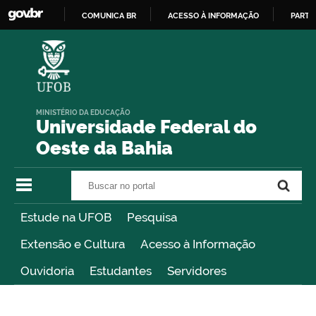
COMUNICA BR
ACESSO À INFORMAÇÃO
PARTI
IR
PARA
O
CONTEÚDO
MINISTÉRIO DA EDUCAÇÃO
Universidade Federal do
Oeste da Bahia
Buscar no portal
Buscar no portal
Estude na UFOB
Pesquisa
Extensão e Cultura
Acesso à Informação
Ouvidoria
Estudantes
Servidores