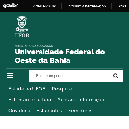
COMUNICA BR
ACESSO À INFORMAÇÃO
PARTI
IR
PARA
O
CONTEÚDO
MINISTÉRIO DA EDUCAÇÃO
Universidade Federal do
Oeste da Bahia
Buscar no portal
Buscar no portal
Estude na UFOB
Pesquisa
Extensão e Cultura
Acesso à Informação
Ouvidoria
Estudantes
Servidores