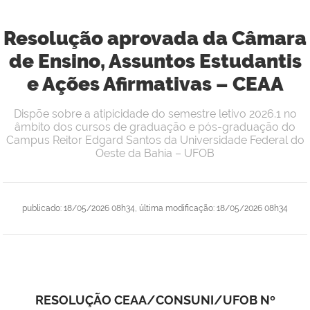
Resolução aprovada da Câmara
de Ensino, Assuntos Estudantis
e Ações Afirmativas – CEAA
Dispõe sobre a atipicidade do semestre letivo 2026.1 no
âmbito dos cursos de graduação e pós-graduação do
Campus Reitor Edgard Santos da Universidade Federal do
Oeste da Bahia – UFOB
publicado
:
18/05/2026 08h34
,
última modificação
:
18/05/2026 08h34
RESOLUÇÃO CEAA/CONSUNI/UFOB Nº