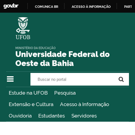
COMUNICA BR
ACESSO À INFORMAÇÃO
PARTI
IR
PARA
O
CONTEÚDO
MINISTÉRIO DA EDUCAÇÃO
Universidade Federal do
Oeste da Bahia
Buscar no portal
Buscar no portal
Estude na UFOB
Pesquisa
Extensão e Cultura
Acesso à Informação
Ouvidoria
Estudantes
Servidores