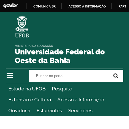
COMUNICA BR
ACESSO À INFORMAÇÃO
PARTI
IR
PARA
O
CONTEÚDO
MINISTÉRIO DA EDUCAÇÃO
Universidade Federal do
Oeste da Bahia
Buscar no portal
Buscar no portal
Estude na UFOB
Pesquisa
Extensão e Cultura
Acesso à Informação
Ouvidoria
Estudantes
Servidores