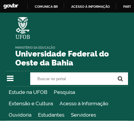
COMUNICA BR
ACESSO À INFORMAÇÃO
PARTI
IR
PARA
O
CONTEÚDO
MINISTÉRIO DA EDUCAÇÃO
Universidade Federal do
Oeste da Bahia
Buscar no portal
Buscar no portal
Estude na UFOB
Pesquisa
Extensão e Cultura
Acesso à Informação
Ouvidoria
Estudantes
Servidores