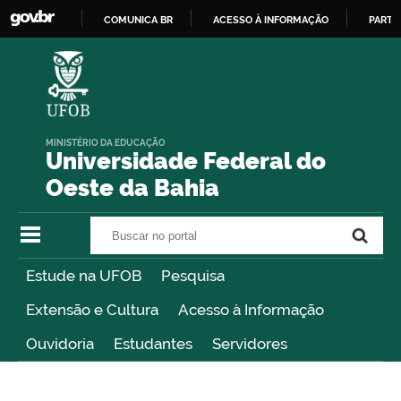
COMUNICA BR
ACESSO À INFORMAÇÃO
PARTI
IR
PARA
O
CONTEÚDO
MINISTÉRIO DA EDUCAÇÃO
Universidade Federal do
Oeste da Bahia
Buscar no portal
Buscar no portal
Estude na UFOB
Pesquisa
Extensão e Cultura
Acesso à Informação
Ouvidoria
Estudantes
Servidores