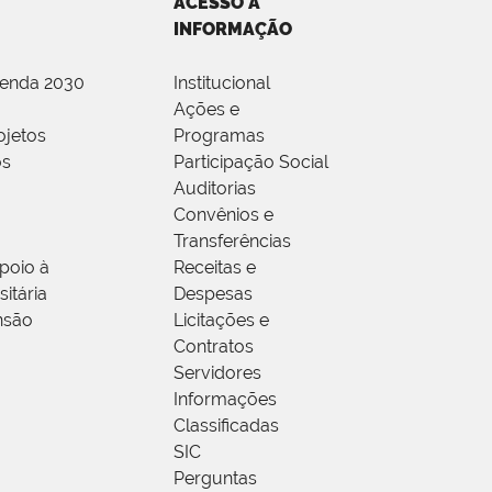
ACESSO À
INFORMAÇÃO
genda 2030
Institucional
Ações e
ojetos
Programas
os
Participação Social
Auditorias
Convênios e
Transferências
poio à
Receitas e
itária
Despesas
nsão
Licitações e
Contratos
Servidores
Informações
Classificadas
SIC
Perguntas