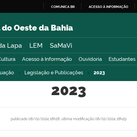
COMUNICA BR
ACESSO À INFORMAÇÃO
IR
PARA
 do Oeste da Bahia
O
CONTEÚDO
da Lapa
LEM
SaMaVi
Cultura
Acesso à Informação
Ouvidoria
Estudantes
duação
Legislação e Publicações
2023
2023
publicado
08/02/2024 18h28,
última modificação
08/02/2024 18h29