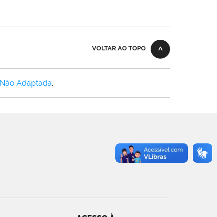
VOLTAR AO TOPO
 Não Adaptada
.