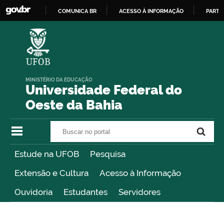
COMUNICA BR
ACESSO À INFORMAÇÃO
PARTI
IR
PARA
O
CONTEÚDO
MINISTÉRIO DA EDUCAÇÃO
Universidade Federal do
Oeste da Bahia
Buscar no portal
Buscar no portal
Estude na UFOB
Pesquisa
Extensão e Cultura
Acesso à Informação
Ouvidoria
Estudantes
Servidores