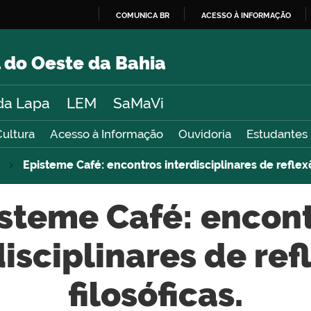
COMUNICA BR
ACESSO À INFORMAÇÃO
IR
PARA
 do Oeste da Bahia
O
CONTEÚDO
da Lapa
LEM
SaMaVi
Cultura
Acesso à Informação
Ouvidoria
Estudantes
Episteme Café: encontros interdisciplinares de reflexõ
steme Café: encon
disciplinares de ref
filosóficas.