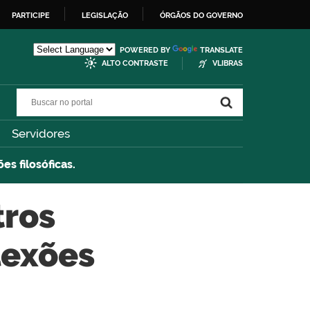
PARTICIPE
LEGISLAÇÃO
ÓRGÃOS DO GOVERNO
POWERED BY
TRANSLATE
ALTO CONTRASTE
VLIBRAS
Buscar no portal
Buscar no portal
Servidores
es filosóficas.
tros
lexões