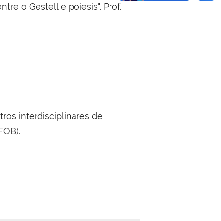
e o Gestell e poiesis". Prof.
os interdisciplinares de
FOB).