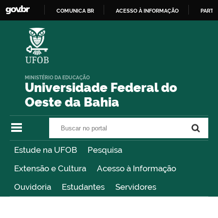
COMUNICA BR
ACESSO À INFORMAÇÃO
PARTI
IR
PARA
O
CONTEÚDO
MINISTÉRIO DA EDUCAÇÃO
Universidade Federal do
Oeste da Bahia
Buscar no portal
Buscar no portal
Estude na UFOB
Pesquisa
Extensão e Cultura
Acesso à Informação
Ouvidoria
Estudantes
Servidores