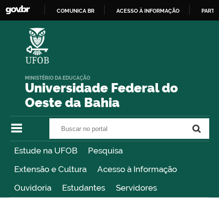
COMUNICA BR
ACESSO À INFORMAÇÃO
PARTI
IR
PARA
O
CONTEÚDO
MINISTÉRIO DA EDUCAÇÃO
Universidade Federal do
Oeste da Bahia
Buscar no portal
Buscar no portal
Estude na UFOB
Pesquisa
Extensão e Cultura
Acesso à Informação
Ouvidoria
Estudantes
Servidores