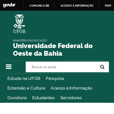
COMUNICA BR
ACESSO À INFORMAÇÃO
PARTI
IR
PARA
O
CONTEÚDO
MINISTÉRIO DA EDUCAÇÃO
Universidade Federal do
Oeste da Bahia
Buscar no portal
Buscar no portal
Estude na UFOB
Pesquisa
Extensão e Cultura
Acesso à Informação
Ouvidoria
Estudantes
Servidores