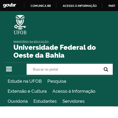
COMUNICA BR
ACESSO À INFORMAÇÃO
PARTI
IR
PARA
O
CONTEÚDO
MINISTÉRIO DA EDUCAÇÃO
Universidade Federal do
Oeste da Bahia
Buscar no portal
Buscar no portal
Estude na UFOB
Pesquisa
Extensão e Cultura
Acesso à Informação
Ouvidoria
Estudantes
Servidores