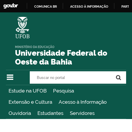
COMUNICA BR
ACESSO À INFORMAÇÃO
PARTI
IR
PARA
O
CONTEÚDO
MINISTÉRIO DA EDUCAÇÃO
Universidade Federal do
Oeste da Bahia
Buscar no portal
Buscar no portal
Estude na UFOB
Pesquisa
Extensão e Cultura
Acesso à Informação
Ouvidoria
Estudantes
Servidores