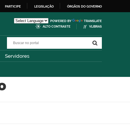
PARTICIPE
LEGISLAÇÃO
ÓRGÃOS DO GOVERNO
POWERED BY
TRANSLATE
ALTO CONTRASTE
VLIBRAS
Buscar no portal
Buscar no portal
Servidores
o