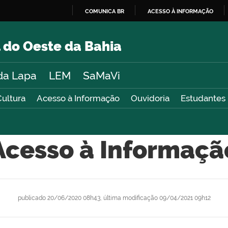
COMUNICA BR
ACESSO À INFORMAÇÃO
IR
PARA
 do Oeste da Bahia
O
CONTEÚDO
da Lapa
LEM
SaMaVi
Cultura
Acesso à Informação
Ouvidoria
Estudantes
Acesso à Informaçã
publicado
20/06/2020 08h43,
última modificação
09/04/2021 09h12