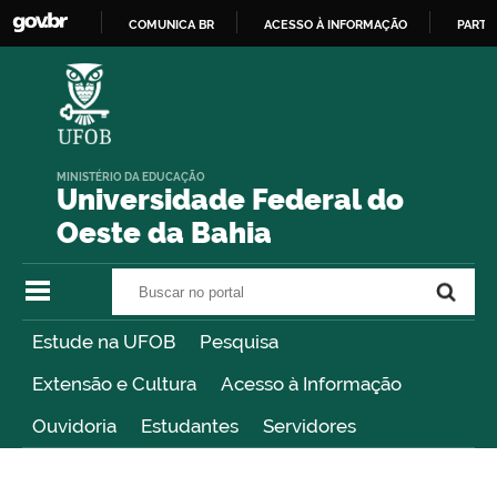
COMUNICA BR
ACESSO À INFORMAÇÃO
PARTI
IR
PARA
O
CONTEÚDO
MINISTÉRIO DA EDUCAÇÃO
Universidade Federal do
Oeste da Bahia
Buscar no portal
Buscar no portal
Estude na UFOB
Pesquisa
Extensão e Cultura
Acesso à Informação
Ouvidoria
Estudantes
Servidores