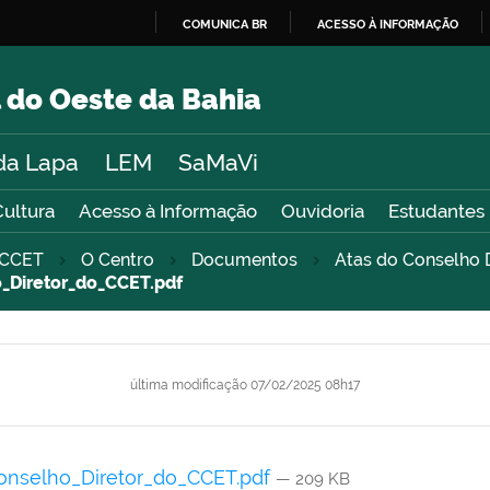
COMUNICA BR
ACESSO À INFORMAÇÃO
IR
PARA
 do Oeste da Bahia
O
CONTEÚDO
da Lapa
LEM
SaMaVi
Cultura
Acesso à Informação
Ouvidoria
Estudantes
CCET
O Centro
Documentos
Atas do Conselho D
_Diretor_do_CCET.pdf
última modificação
07/02/2025 08h17
onselho_Diretor_do_CCET.pdf
— 209 KB