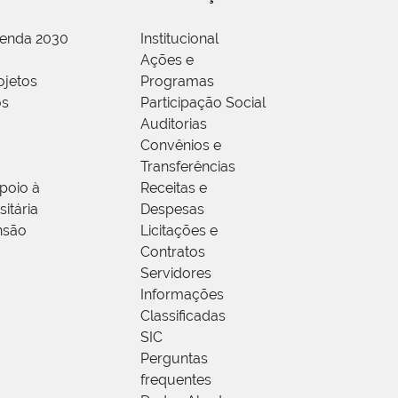
genda 2030
Institucional
Ações e
ojetos
Programas
os
Participação Social
Auditorias
Convênios e
Transferências
poio à
Receitas e
itária
Despesas
nsão
Licitações e
Contratos
Servidores
Informações
Classificadas
SIC
Perguntas
frequentes