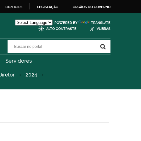
PARTICIPE
LEGISLAÇÃO
ÓRGÃOS DO GOVERNO
POWERED BY
TRANSLATE
ALTO CONTRASTE
VLIBRAS
Buscar no portal
Buscar no portal
Servidores
iretor
2024