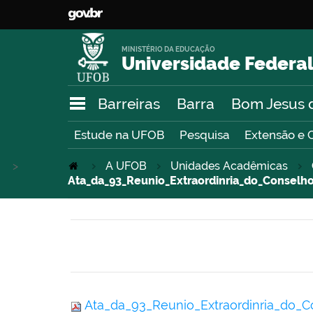
MINISTÉRIO DA EDUCAÇÃO
Universidade Federal
Barreiras
Barra
Bom Jesus 
Estude na UFOB
Pesquisa
Extensão e 
>
A UFOB
Unidades Acadêmicas
Ata_da_93_Reunio_Extraordinria_do_Conselho
Ata_da_93_Reunio_Extraordinria_do_C