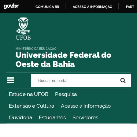
COMUNICA BR
ACESSO À INFORMAÇÃO
PARTI
IR
PARA
O
CONTEÚDO
MINISTÉRIO DA EDUCAÇÃO
Universidade Federal do
Oeste da Bahia
Buscar no portal
Buscar no portal
Estude na UFOB
Pesquisa
Extensão e Cultura
Acesso à Informação
Ouvidoria
Estudantes
Servidores