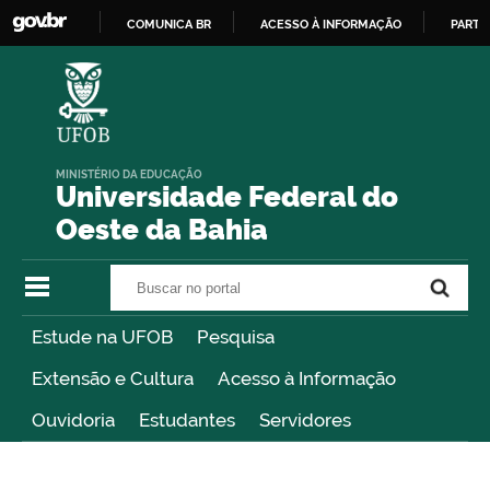
COMUNICA BR
ACESSO À INFORMAÇÃO
PARTI
IR
PARA
O
CONTEÚDO
MINISTÉRIO DA EDUCAÇÃO
Universidade Federal do
Oeste da Bahia
Buscar no portal
Buscar no portal
Estude na UFOB
Pesquisa
Extensão e Cultura
Acesso à Informação
Ouvidoria
Estudantes
Servidores