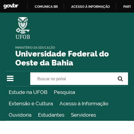
COMUNICA BR
ACESSO À INFORMAÇÃO
PARTI
IR
PARA
O
CONTEÚDO
MINISTÉRIO DA EDUCAÇÃO
Universidade Federal do
Oeste da Bahia
Buscar no portal
Buscar no portal
Estude na UFOB
Pesquisa
Extensão e Cultura
Acesso à Informação
Ouvidoria
Estudantes
Servidores