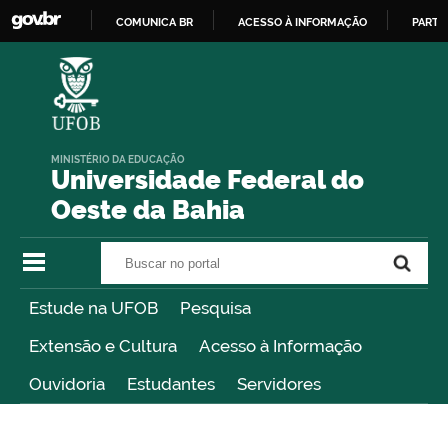
COMUNICA BR
ACESSO À INFORMAÇÃO
PARTI
IR
PARA
O
CONTEÚDO
MINISTÉRIO DA EDUCAÇÃO
Universidade Federal do
Oeste da Bahia
Buscar no portal
Buscar no portal
Estude na UFOB
Pesquisa
Extensão e Cultura
Acesso à Informação
Ouvidoria
Estudantes
Servidores