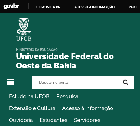
COMUNICA BR
ACESSO À INFORMAÇÃO
PARTI
IR
PARA
O
CONTEÚDO
MINISTÉRIO DA EDUCAÇÃO
Universidade Federal do
Oeste da Bahia
Buscar no portal
Buscar no portal
Estude na UFOB
Pesquisa
Extensão e Cultura
Acesso à Informação
Ouvidoria
Estudantes
Servidores