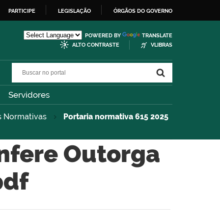
PARTICIPE
LEGISLAÇÃO
ÓRGÃOS DO GOVERNO
POWERED BY
TRANSLATE
ALTO CONTRASTE
VLIBRAS
Buscar no portal
Buscar no portal
Servidores
s Normativas
Portaria normativa 615 2025
onfere Outorga
pdf