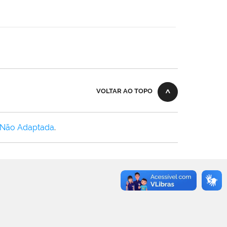
VOLTAR AO TOPO
 Não Adaptada
.