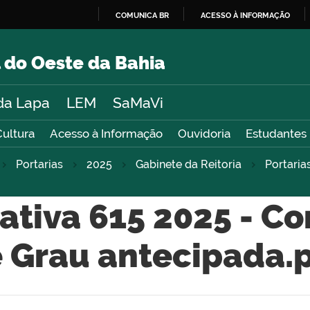
COMUNICA BR
ACESSO À INFORMAÇÃO
IR
PARA
 do Oeste da Bahia
O
CONTEÚDO
da Lapa
LEM
SaMaVi
Cultura
Acesso à Informação
Ouvidoria
Estudantes
Portarias
2025
Gabinete da Reitoria
Portaria
ativa 615 2025 - C
 Grau antecipada.