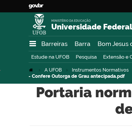
MINISTÉRIO DA EDUCAÇÃO
Universidade Federal
Barreiras
Barra
Bom Jesus 
Estude na UFOB
Pesquisa
Extensão e 
>
A UFOB
Instrumentos Normativos
- Confere Outorga de Grau antecipada.pdf
Portaria norm
de