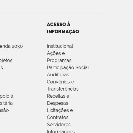
ACESSO À
INFORMAÇÃO
genda 2030
Institucional
Ações e
ojetos
Programas
os
Participação Social
Auditorias
Convênios e
Transferências
poio à
Receitas e
itária
Despesas
nsão
Licitações e
Contratos
Servidores
Informações