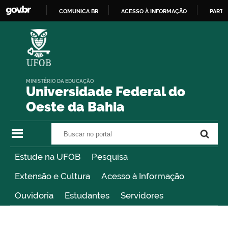
COMUNICA BR
ACESSO À INFORMAÇÃO
PARTI
IR
PARA
O
CONTEÚDO
MINISTÉRIO DA EDUCAÇÃO
Universidade Federal do
Oeste da Bahia
Buscar no portal
Buscar no portal
Estude na UFOB
Pesquisa
Extensão e Cultura
Acesso à Informação
Ouvidoria
Estudantes
Servidores