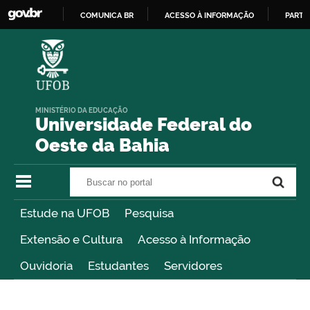
COMUNICA BR
ACESSO À INFORMAÇÃO
PARTI
IR
PARA
O
CONTEÚDO
MINISTÉRIO DA EDUCAÇÃO
Universidade Federal do
Oeste da Bahia
Buscar no portal
Buscar no portal
Estude na UFOB
Pesquisa
Extensão e Cultura
Acesso à Informação
Ouvidoria
Estudantes
Servidores