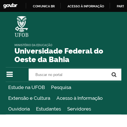
COMUNICA BR
ACESSO À INFORMAÇÃO
PARTI
IR
PARA
O
CONTEÚDO
MINISTÉRIO DA EDUCAÇÃO
Universidade Federal do
Oeste da Bahia
Buscar no portal
Buscar no portal
Estude na UFOB
Pesquisa
Extensão e Cultura
Acesso à Informação
Ouvidoria
Estudantes
Servidores