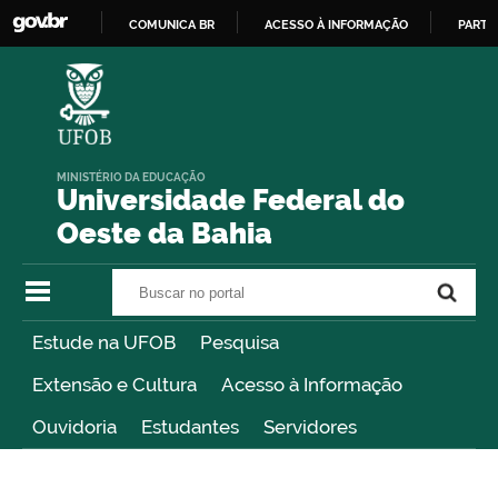
COMUNICA BR
ACESSO À INFORMAÇÃO
PARTI
IR
PARA
O
CONTEÚDO
MINISTÉRIO DA EDUCAÇÃO
Universidade Federal do
Oeste da Bahia
Buscar no portal
Buscar no portal
Estude na UFOB
Pesquisa
Extensão e Cultura
Acesso à Informação
Ouvidoria
Estudantes
Servidores