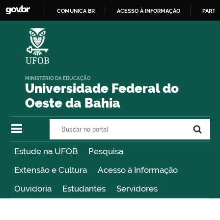
COMUNICA BR
ACESSO À INFORMAÇÃO
PARTI
IR
PARA
O
CONTEÚDO
MINISTÉRIO DA EDUCAÇÃO
Universidade Federal do
Oeste da Bahia
Buscar no portal
Buscar no portal
Estude na UFOB
Pesquisa
Extensão e Cultura
Acesso à Informação
Ouvidoria
Estudantes
Servidores