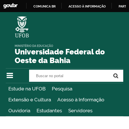
COMUNICA BR
ACESSO À INFORMAÇÃO
PARTI
IR
PARA
O
CONTEÚDO
MINISTÉRIO DA EDUCAÇÃO
Universidade Federal do
Oeste da Bahia
Buscar no portal
Buscar no portal
Estude na UFOB
Pesquisa
Extensão e Cultura
Acesso à Informação
Ouvidoria
Estudantes
Servidores