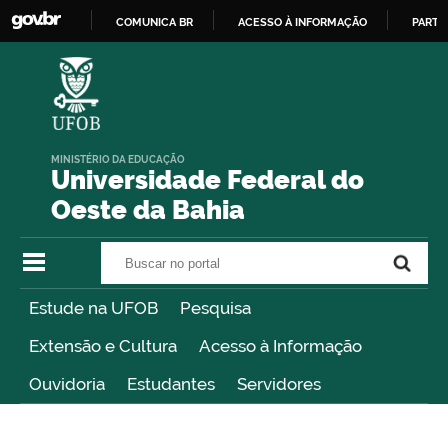
COMUNICA BR
ACESSO À INFORMAÇÃO
PARTI
IR
PARA
O
CONTEÚDO
MINISTÉRIO DA EDUCAÇÃO
Universidade Federal do
Oeste da Bahia
Buscar no portal
Buscar no portal
Estude na UFOB
Pesquisa
Extensão e Cultura
Acesso à Informação
Ouvidoria
Estudantes
Servidores