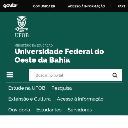
COMUNICA BR
ACESSO À INFORMAÇÃO
PARTI
IR
PARA
O
CONTEÚDO
MINISTÉRIO DA EDUCAÇÃO
Universidade Federal do
Oeste da Bahia
Buscar no portal
Buscar no portal
Estude na UFOB
Pesquisa
Extensão e Cultura
Acesso à Informação
Ouvidoria
Estudantes
Servidores