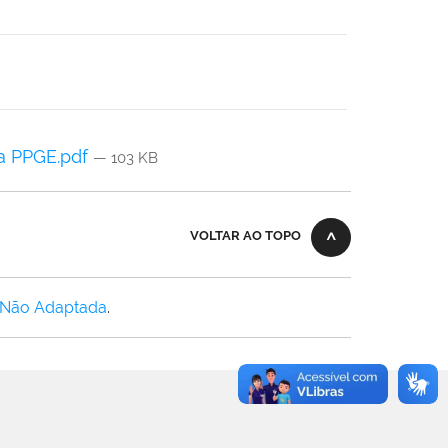
na PPGE.pdf
— 103 KB
VOLTAR AO TOPO
 Não Adaptada
.