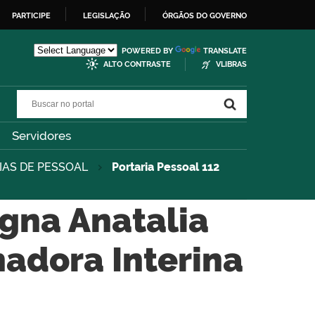
PARTICIPE
LEGISLAÇÃO
ÓRGÃOS DO GOVERNO
POWERED BY
TRANSLATE
ALTO CONTRASTE
VLIBRAS
Buscar no portal
Buscar no portal
Servidores
IAS DE PESSOAL
Portaria Pessoal 112
igna Anatalia
nadora Interina