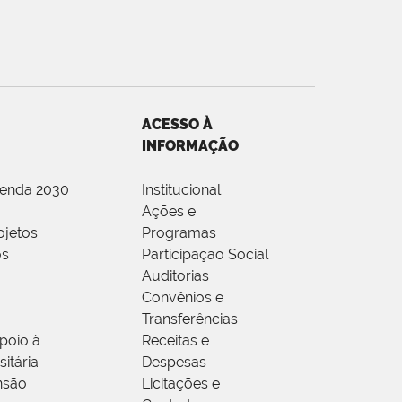
ACESSO À
INFORMAÇÃO
genda 2030
Institucional
Ações e
ojetos
Programas
os
Participação Social
Auditorias
Convênios e
Transferências
poio à
Receitas e
itária
Despesas
nsão
Licitações e