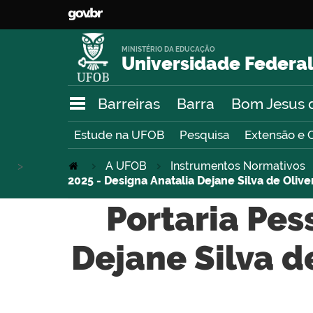
MINISTÉRIO DA EDUCAÇÃO
Universidade Federal
Barreiras
Barra
Bom Jesus 
Estude na UFOB
Pesquisa
Extensão e 
>
A UFOB
Instrumentos Normativos
2025 - Designa Anatalia Dejane Silva de Oliv
Portaria Pes
Dejane Silva d