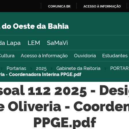
COMUNICA BR
ACESSO À INFORMAÇÃO
IR
PARA
 do Oeste da Bahia
O
CONTEÚDO
da Lapa
LEM
SaMaVi
Cultura
Acesso à Informação
Ouvidoria
Estudantes
Portarias
2025
Gabinete da Reitoria
PORTAR
eria - Coordenadora Interina PPGE.pdf
soal 112 2025 - Des
e Oliveria - Coorde
PPGE.pdf