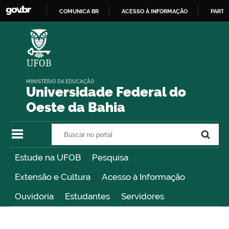
COMUNICA BR
ACESSO À INFORMAÇÃO
PARTI
IR
PARA
O
CONTEÚDO
MINISTÉRIO DA EDUCAÇÃO
Universidade Federal do
Oeste da Bahia
Buscar no portal
Buscar no portal
Estude na UFOB
Pesquisa
Extensão e Cultura
Acesso à Informação
Ouvidoria
Estudantes
Servidores