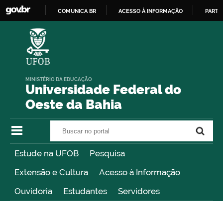
COMUNICA BR
ACESSO À INFORMAÇÃO
PARTI
IR
PARA
O
CONTEÚDO
MINISTÉRIO DA EDUCAÇÃO
Universidade Federal do
Oeste da Bahia
Buscar no portal
Buscar no portal
Estude na UFOB
Pesquisa
Extensão e Cultura
Acesso à Informação
Ouvidoria
Estudantes
Servidores