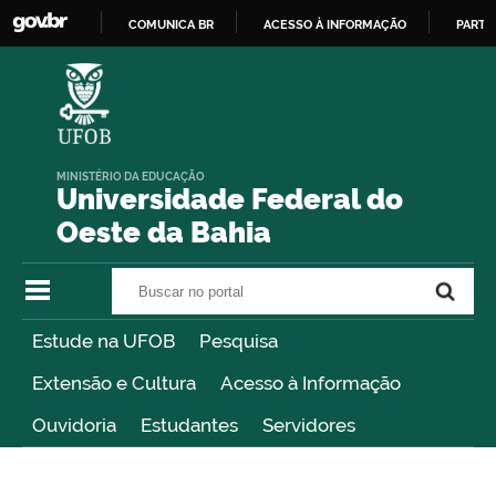
COMUNICA BR
ACESSO À INFORMAÇÃO
PARTI
IR
PARA
O
CONTEÚDO
MINISTÉRIO DA EDUCAÇÃO
Universidade Federal do
Oeste da Bahia
Buscar no portal
Buscar no portal
Estude na UFOB
Pesquisa
Extensão e Cultura
Acesso à Informação
Ouvidoria
Estudantes
Servidores