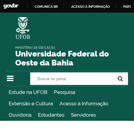
COMUNICA BR
ACESSO À INFORMAÇÃO
PARTI
IR
PARA
O
CONTEÚDO
MINISTÉRIO DA EDUCAÇÃO
Universidade Federal do
Oeste da Bahia
Buscar no portal
Buscar no portal
Estude na UFOB
Pesquisa
Extensão e Cultura
Acesso à Informação
Ouvidoria
Estudantes
Servidores