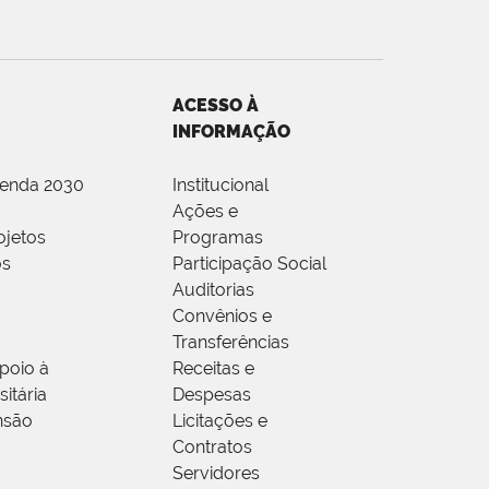
ACESSO À
INFORMAÇÃO
genda 2030
Institucional
Ações e
ojetos
Programas
os
Participação Social
Auditorias
Convênios e
Transferências
poio à
Receitas e
itária
Despesas
nsão
Licitações e
Contratos
Servidores