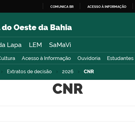
COMUNICA BR
ACESSO À INFORMAÇÃO
IR
PARA
 do Oeste da Bahia
O
CONTEÚDO
da Lapa
LEM
SaMaVi
Cultura
Acesso à Informação
Ouvidoria
Estudantes
Extratos de decisão
2026
CNR
CNR