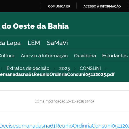
COMUNICA BR
ACESSO À INFORMAÇÃO
IR
PARA
 do Oeste da Bahia
O
CONTEÚDO
da Lapa
LEM
SaMaVi
Cultura
Acesso à Informação
Ouvidoria
Estudantes
Extratos de decisão
2025
CONSUNI
manadasna61ReunioOrdinriaConsuni05112025.pdf
última modificação
10/11/2025 14h05
isesemanadasna61ReunioOrdinriaConsuni051120