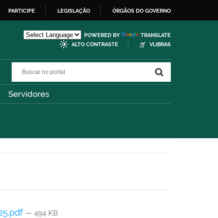
PARTICIPE
LEGISLAÇÃO
ÓRGÃOS DO GOVERNO
POWERED BY
TRANSLATE
ALTO CONTRASTE
VLIBRAS
Buscar no portal
Buscar no portal
Servidores
25.pdf
— 494 KB