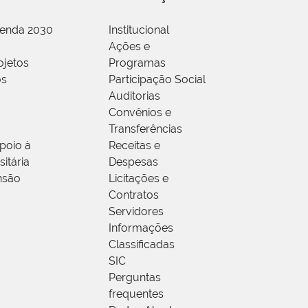
genda 2030
Institucional
Ações e
ojetos
Programas
os
Participação Social
Auditorias
Convênios e
Transferências
poio à
Receitas e
itária
Despesas
nsão
Licitações e
Contratos
Servidores
Informações
Classificadas
SIC
Perguntas
frequentes