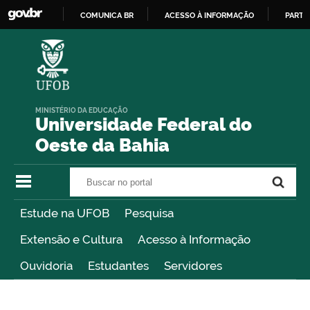
COMUNICA BR
ACESSO À INFORMAÇÃO
PARTI
IR
PARA
O
CONTEÚDO
MINISTÉRIO DA EDUCAÇÃO
Universidade Federal do
Oeste da Bahia
Buscar no portal
Buscar no portal
Estude na UFOB
Pesquisa
Extensão e Cultura
Acesso à Informação
Ouvidoria
Estudantes
Servidores