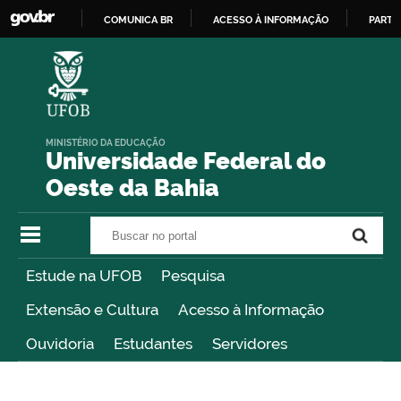
COMUNICA BR
ACESSO À INFORMAÇÃO
PARTI
IR
PARA
O
CONTEÚDO
MINISTÉRIO DA EDUCAÇÃO
Universidade Federal do
Oeste da Bahia
Buscar no portal
Buscar no portal
Estude na UFOB
Pesquisa
Extensão e Cultura
Acesso à Informação
Ouvidoria
Estudantes
Servidores