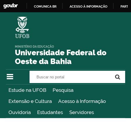
COMUNICA BR
ACESSO À INFORMAÇÃO
PARTI
IR
PARA
O
CONTEÚDO
MINISTÉRIO DA EDUCAÇÃO
Universidade Federal do
Oeste da Bahia
Buscar no portal
Buscar no portal
Estude na UFOB
Pesquisa
Extensão e Cultura
Acesso à Informação
Ouvidoria
Estudantes
Servidores