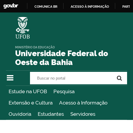
COMUNICA BR
ACESSO À INFORMAÇÃO
PARTI
IR
PARA
O
CONTEÚDO
MINISTÉRIO DA EDUCAÇÃO
Universidade Federal do
Oeste da Bahia
Buscar no portal
Buscar no portal
Estude na UFOB
Pesquisa
Extensão e Cultura
Acesso à Informação
Ouvidoria
Estudantes
Servidores