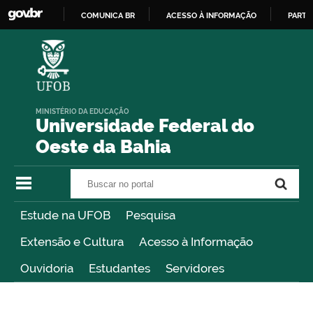
COMUNICA BR
ACESSO À INFORMAÇÃO
PARTI
IR
PARA
O
CONTEÚDO
MINISTÉRIO DA EDUCAÇÃO
Universidade Federal do
Oeste da Bahia
Buscar no portal
Buscar no portal
Estude na UFOB
Pesquisa
Extensão e Cultura
Acesso à Informação
Ouvidoria
Estudantes
Servidores