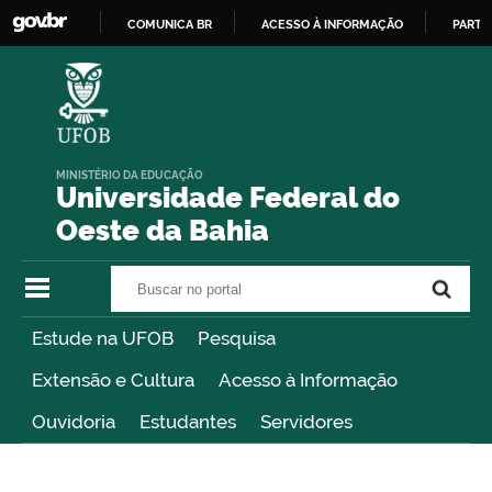
COMUNICA BR
ACESSO À INFORMAÇÃO
PARTI
IR
PARA
O
CONTEÚDO
MINISTÉRIO DA EDUCAÇÃO
Universidade Federal do
Oeste da Bahia
Buscar no portal
Buscar no portal
Estude na UFOB
Pesquisa
Extensão e Cultura
Acesso à Informação
Ouvidoria
Estudantes
Servidores